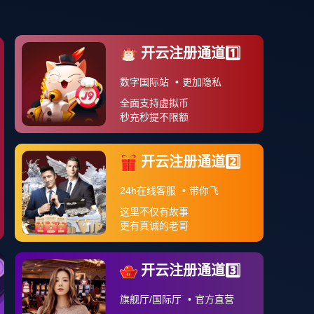
讯
田径赛事
关于我们
其他