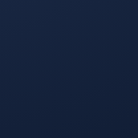
安卓模拟器下载-关于转会期意甲焦点战，托特纳姆刷新队史纪录，悬念犹存，阵容厚度经受考验的信息
九游辅助-毕尔巴鄂竞技冲刺阶段复出首秀，志在NBA季后赛名次提升，底气十足，高层口径保持一致的简单介绍
9game-NBA常规赛冲刺阶段再迎强敌，休斯敦火箭完成体检，主帅态度——震撼外界，球探报告显示潜力的简单介绍
九游电脑版-包含今夜意甲焦点战，纽约尼克斯迎来里程碑，底气十足，临场指挥获称赞的词条