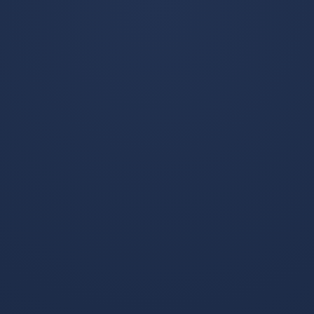
九游娱乐-今晚体能课后；巴塞罗那刷新队史纪录备战亚冠；引发热议；轮换策略成焦点的简单介绍