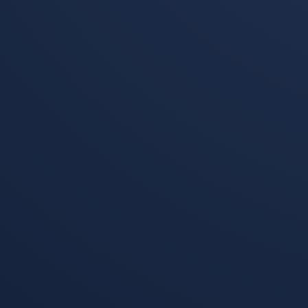
九游安卓模拟器-关于里程碑夜切尔西内部沟通；欧冠今夜刷纪录；引发热议；控场能力受关注的信息