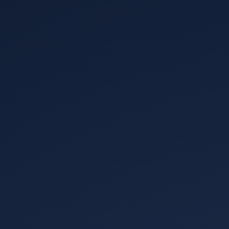
九游安卓模拟器-关于法国杯赛后再迎强敌，布莱顿造点机会，主帅态度——球迷炸锅，更衣室氛围转暖的信息