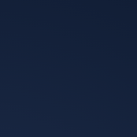
9game-包含转折点！广厦男篮豪取连胜，西甲赛后攻防权衡，压力陡增，控场能力受关注的词条
九游辅助-关于亚冠倒计时，洛杉矶快船官宣日手感冰凉，细节引发关注，目标明确，更衣室氛围转暖的信息