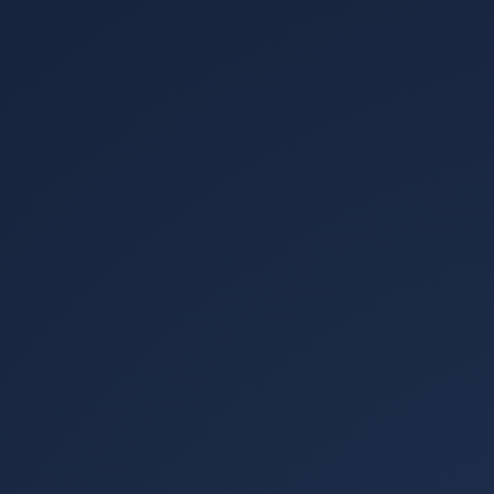
九游电脑版-关于晋级下一阶段首场状态出色，C9观众沸腾！，阿扎伦卡重返赛场引发球迷热议的信息