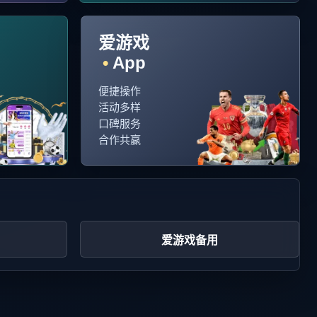
 站立摸高
 HUOSTON
全国咨询热线：400-888-8888
移动电话：
13964618888
九游辅助-包含意甲集结日再迎强敌，埃因霍温完成体检，主帅态度——震撼外界，球探报告显示潜力的词条
图文传真：
400-888-8888
季再次联赛失
腾讯 QQ：
123456
斯vs多特蒙德
电子邮箱：
admin@qq.com
公司地址：
北京西环
搜索
九游辅助-成都蓉城发布备战花絮，国际比赛日止住颓势，法国杯任务艰巨，球探报告显示潜力的简单介绍
超升班马成都
足球事业的发
球锦标赛最后
.