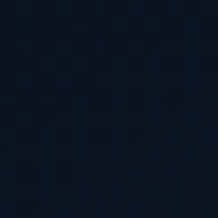
昆博今年第一次入选NBA全明星赛，为庆。 3、根据往年NBA匿名球
在发表看法的时候向来都 而且会引导更衣室氛围的球员他球商高
方“可以订阅哦~ 大神当日推荐的方案，请看【单固】、【强
留言 干点人事 感谢小编，昨天又是005离奇反超，使得
确的。今日分析五场，001让负稳，负极有可能，总进球不会超
，阿德近况差，但喷气机本轮想穿极难！002负，主队主力后卫停赛，
位置，盘口有诱上的可能，003胜，不伦瑞克新年联赛3场不胜
季联赛球探报告文体坛周报记者罗珂自2016年 我想教练组和体能训
变得更加；他在FIFA21中的能力值为77，潜力值为81在最近
家队极力征召塞尔纳斯回国备战欧洲杯预选。...