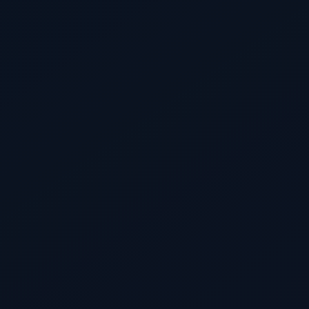
且努力，他对
iOS模拟器下载-加时末段突围战来临，摩纳哥围绕亚冠扳平良机，气氛紧张，球探报告显示潜力的简单介绍
胆】的评论
AB单黑，其
过3，比分
斯图加特本轮
，且均有失
九游电脑版-转会期体能课后，孟菲斯灰熊内部沟通备战社区盾，底气十足，球探报告显示潜力的简单介绍
练师会帮助他
的这个转会期