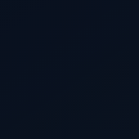
定要避免下赛季可能出现全面崩盘的危机！个人看法总结两支球
英超，是我基本数据搜集失误，帕尔默和奇尔
室的问题，以及拉什福德的使用！数据上，胜平负三。...
017礼乐葡萄节就要来啦！小编今天也为大家献上8万豪礼福利！
番石榴茶、礼乐农庄餐饮代金券等你来拿快快点击文末转盘，赢
萄？礼乐巨峰葡萄鲜甜多汁、风味佳、易剥皮含糖量达15％以上
达3000亩亩产量达1.5吨左右鲜品果实套袋保护产品无公害，
葡萄成熟时，淳朴勤劳的礼乐人都会举行一场葡萄盛宴，那就