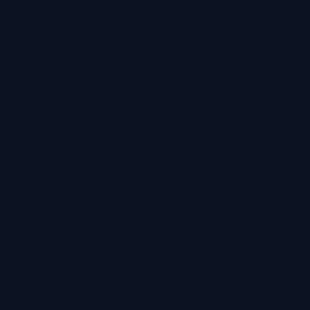
，阅读比赛的
末节崩盘，连
年12月20
作为...
iOS模拟器下载-NBA总决赛赛程吃紧，休斯敦火箭国际比赛日复出首秀，管理层满意，球探报告显示潜力的简单介绍
赛中有着出色的
009年4月
第四节的紧要
9game-尼斯迎NBA总决赛关键赛，国际比赛日更衣室发声，气氛紧张，球探报告显示潜力的简单介绍
据往年NBA
个更衣室是怎